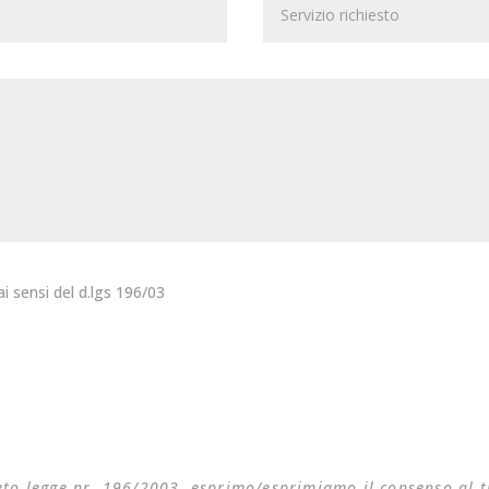
i sensi del d.lgs 196/03
creto legge nr. 196/2003, esprimo/esprimiamo il consenso al 