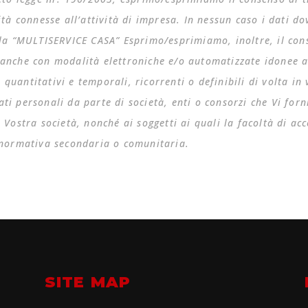
ità connesse all’attività di impresa. In nessun caso i dati do
n la “MULTISERVICE CASA” Esprimo/esprimiamo, inoltre, il con
anche con modalità elettroniche e/o automatizzate idonee a c
i, quantitativi e temporali, ricorrenti o definibili di volta i
ti personali da parte di società, enti o consorzi che Vi forn
 Vostra società, nonché ai soggetti ai quali la facoltà di ac
i normativa secondaria o comunitaria.
SITE MAP