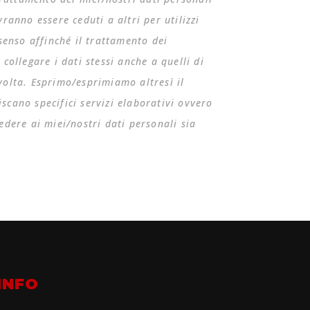
vranno essere ceduti a altri per utilizzi
senso affinché il trattamento dei
ollegare i dati stessi anche a quelli di
n volta. Esprimo/esprimiamo altresì il
iscano specifici servizi elaborativi ovvero
cedere ai miei/nostri dati personali sia
INFO