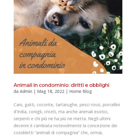
Animali in condominio: diritti e obblighi
da
Admin
|
Mag 18, 2022
|
Home Blog
Cani, gatti, cocorite, tartarughe, pesci rossi, porcellini
d’India, conigli, criceti, ma anche animali esotici,
serpenti e chi più ne ha più ne metta. Negli ultimi
decenni è cambiata notevolmente la concezione dei
cosiddetti “animali di compagnia” che, ormai,